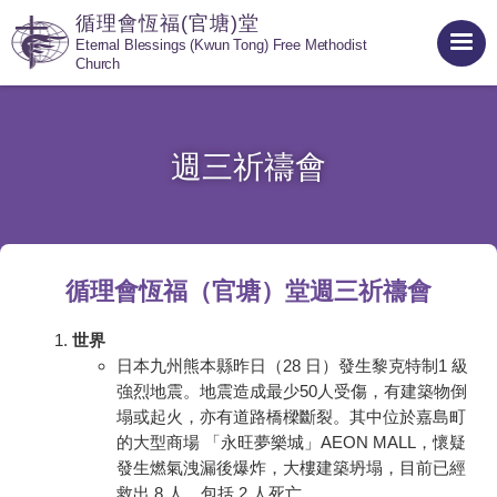
循理會恆福(官塘)堂
Eternal Blessings (Kwun Tong) Free Methodist
Church
週三祈禱會
循理會恆福（官塘）堂週三祈禱會
世界
日本九州熊本縣昨日（28 日）發生黎克特制1 級
強烈地震。地震造成最少50人受傷，有建築物倒
塌或起火，亦有道路橋樑斷裂。其中位於嘉島町
的大型商場 「永旺夢樂城」AEON MALL，懷疑
發生燃氣洩漏後爆炸，大樓建築坍塌，目前已經
救出 8 人，包括 2 人死亡。