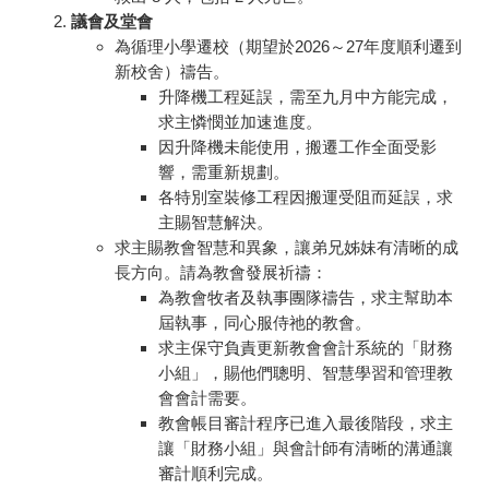
議會及堂會
為循理小學遷校（期望於2026～27年度順利遷到
新校舍）禱告。
升降機工程延誤，需至九月中方能完成，
求主憐憫並加速進度。
因升降機未能使用，搬遷工作全面受影
響，需重新規劃。
各特別室裝修工程因搬運受阻而延誤，求
主賜智慧解決。
求主賜教會智慧和異象，讓弟兄姊妹有清晰的成
長方向。請為教會發展祈禱：
為教會牧者及執事團隊禱告，求主幫助本
屆執事，同心服侍祂的教會。
求主保守負責更新教會會計系統的「財務
小組」，賜他們聰明、智慧學習和管理教
會會計需要。
教會帳目審計程序已進入最後階段，求主
讓「財務小組」與會計師有清晰的溝通讓
審計順利完成。