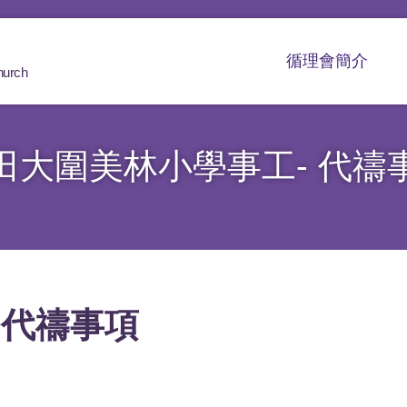
循理會簡介
hurch
田大圍美林小學事工- 代禱
 代禱事項