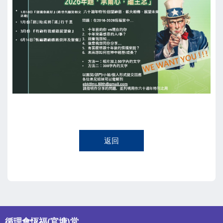
返回
循理會恆福(官塘)堂