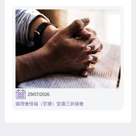
29/07/2026
循理會恆福（官塘）堂週三祈禱會