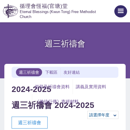
循理會恆福(官塘)堂
Eternal Blessings (Kwun Tong) Free Methodist
Church
週三祈禱會
週三祈禱會
下載區
友好連結
崇拜及祈禱會資料
講義及實用資料
2024-2025
《使徒行傳》查經材料
週三祈禱會 2024-2025
請選擇年度
週三祈禱會